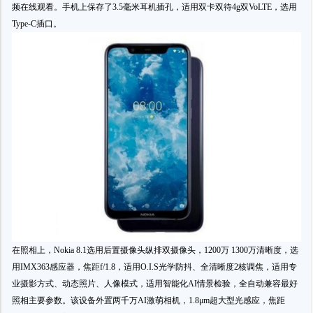
频在线观看。手机上保存了3.5毫米耳机插孔，适用双卡双待4g双VoLTE，选用
Type-C插口。
在照相上，Nokia 8.1选用后置摄像头纵排双摄像头，1200万 1300万清晰度，选
用IMX363感应器，焦距f/1.8，适用O.I.S光学防抖、全清晰度2核调焦，适用专
业摄影方式、动态照片、人像模式，适用智能化AI情景检验，全自动兼容最好
照相主要参数。该设备外置两千万AI激萌相机，1.8μm超大型光感应，焦距