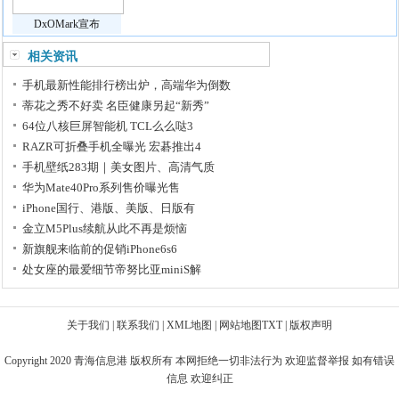
DxOMark宣布
相关资讯
手机最新性能排行榜出炉，高端华为倒数
蒂花之秀不好卖 名臣健康另起“新秀”
64位八核巨屏智能机 TCL么么哒3
RAZR可折叠手机全曝光 宏碁推出4
手机壁纸283期｜美女图片、高清气质
华为Mate40Pro系列售价曝光售
iPhone国行、港版、美版、日版有
金立M5Plus续航从此不再是烦恼
新旗舰来临前的促销iPhone6s6
处女座的最爱细节帝努比亚miniS解
关于我们
|
联系我们
|
XML地图
|
网站地图
TXT
|
版权声明
Copyright 2020
青海信息港
版权所有 本网拒绝一切非法行为 欢迎监督举报 如有错误
信息 欢迎纠正