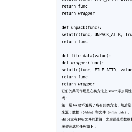
return func
return wr
app
er
def unpack(func):
setattr(func, UNPACK_ATTR, Tr
return func
def file_data(value):
def wr
app
er(func):
setattr(func, FILE_ATTR, valu
return func
return wr
app
er
它们的共同作用是在类方法上 setattr 添
码：
第一层 for 循环遍历了所有的类方法，然后是 if/
来源：数据（@data）和文件（@file_data）。
elif 分支有解析文件的逻辑，之后跟处理数
主要
完成的任务如下：