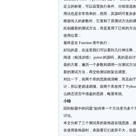
定义的标签，可以设置执行条件、分组筛选
用法也是非常简单的，然而，其源码可复杂
根据传入的参数对，它复制了原测试方法的
此创建新的测试方法，而是复用了已有的方法。在 para
使用位置：
最终是在 Function 类中执行：
好玩的是，在这里我们可以看到几行神注释
阅读（粗浅涉猎） pytest 的源码，真
器的方案，遍历一个参数则调用一次测试方法，而前面的
新的测试方法，再交给测试框架去调度。
对比一下，前两个库的思路很清晰，而且由于其
计，所以更易读易懂。前两个库发挥了 Pytho
么静态语言中借鉴的思路，略显笨拙。
小结
回到标题中的问题“如何将一个方法变为多个
讨论。
本文分析了三个测试库的装饰器实现思路，
在使用装饰器时，表面看它们差异不大，但