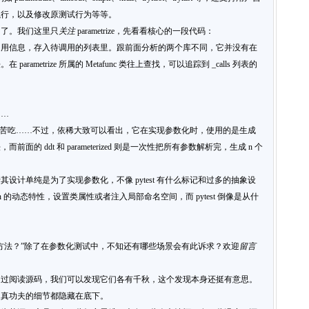
执行，以及修改原测试行为等等。
多了。我们这里只
关注
parametrize，先看看核心的一段代码：
调用信息，存入待调用的列表里。跟前面分析的两个库不同，它并没有在
metrize 所属的 Metafunc 类往上查找，可以追踪到 _calls 列表的
……
的是自讨苦吃……不过，依稀大致可以看出，它在实现参数化时，使用的是生成
 ddt 和 parameterized 则是一次性把所有参数解析完，生成 n 个
设计单纯是为了实现参数化，不像 pytest 有什么标记和过多的抽象设
n 的动态特性，设置类属性或者注入局部命名空间，而 pytest 倒像是从什
方法？”除了在参数化测试中，不知还有哪些场景会有此诉求？欢迎
留言
通过阅读源码，我们可以发现它们各有千秋，这个发现本身还挺有意思。
是真功夫的细节都隐藏在底下。