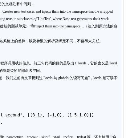
法，它的文档注释中写到：
s. Creates new test cases and injects them into the namespace that the wr
app
ed
zing tests in subclasses
of
'UnitTest', where Nose test generators don't work.
（创建新的测试单元）”和“inject them into the namespace…（注入到原方法的命
些命名风格上的差异，以及参数的解析及绑定不同，不值得太
关注
。
程序调用栈的信息。前三句代码的目的是取出 f_locals，它的含义是“local
als 指的就是类的局部命名空间。
们之前有文章提到过“locals 与 globals 的读写问题”，locals 是可读不
st,second", [(3,1), (-1,0), (1.5,1.0)])
):
metrize、timeout、skipif、xfail、tryfirst、trylast 等，还支持用户自