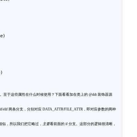
ue)
e)
加属性。至于这些属性在什么时候使用？下面看看加在类上的 @ddt 装饰器源
elif 两条分支，分别对应 DATA_ATTR/FILE_ATTR，即对应参数的两种
据相似，所以我们把它略过，
主要
看前面的 if 分支。这部分的逻辑很清晰，