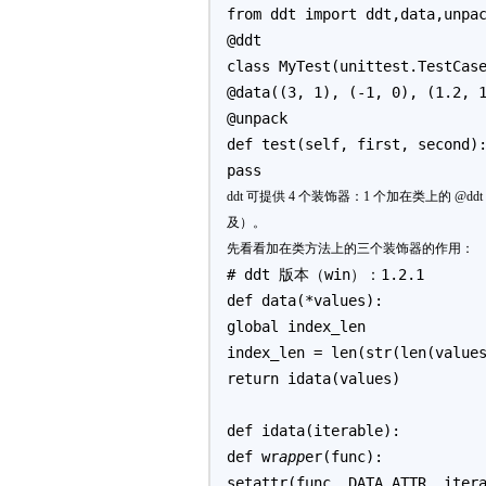
from ddt import ddt,data,unpa
@ddt
class MyTest(unittest.TestCas
@data((3, 1), (-1, 0), (1.2, 
@unpack
def test(self, first, second)
pass
ddt 可提供 4 个装饰器：1 个加在类上的 @ddt，
及）。
先看看加在类方法上的三个装饰器的作用：
# ddt 版本（win）：1.2.1
def data(*values):
global index_len
index_len = len(str(len(value
return idata(values)
def idata(iterable):
def wr
app
er(func):
setattr(func, DATA_ATTR, iter