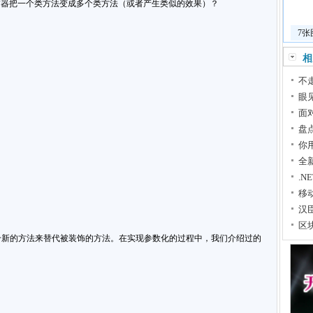
饰器把一个类方法变成多个类方法（或者产生类似的效果）？
7
相
不
眼
面
盘
你
全
.N
移
汉
区
用一个新的方法来替代被装饰的方法。在实现参数化的过程中，我们介绍过的