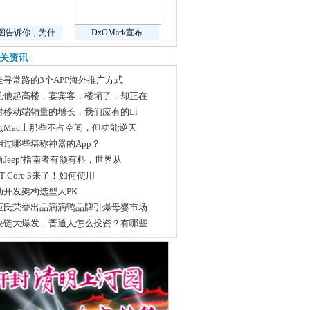
张图告诉你，为什
DxOMark宣布
关资讯
走寻常路的3个APP海外推广方式
见他起高楼，宴宾客，楼塌了，却正在
对移动端销量的增长，我们应有的Li
点Mac上那些不占空间，但功能逆天
用过哪些堪称神器的App？
新Jeep⁺指南者有颜有料，世界从
ET Core 3来了！如何使用
动开发架构选型大PK
臣氏荣誉出品滴滴鸭品牌引爆母婴市场
块链大爆发，普通人怎么投资？有哪些