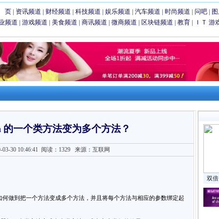
 页
|
资讯频道
|
财经频道
|
科技频道
|
娱乐频道
|
汽车频道
|
时尚频道
|
问吧
|
图
业频道
|
游戏频道
|
美食频道
|
商讯频道
|
微商频道
|
区块链频道
|
教育
|
ＩＴ
游
hon 的一个类方法变为多个方法？
3-30 10:46:41
阅读：1329
来源：互联网
双倍
库，是如何做到把一个方法变成多个方法，并且将每个方法与相应的参数绑定起