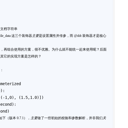
与文档字符串
le_data 这三个装饰器
主要
是设置属性并传参，而 @ddt 装饰器才是核心
），再组合使用的方案，很不优雅。为什么就不能统一起来使用呢？后面
看其它的实现方案是怎样的？
法：
ameterized
e):
 (-1,0), (1.5,1.0)])
second):
cond)
如下（版本 0.7.1），
主要
做了一些初始的校验和参数解析，并非我们
关