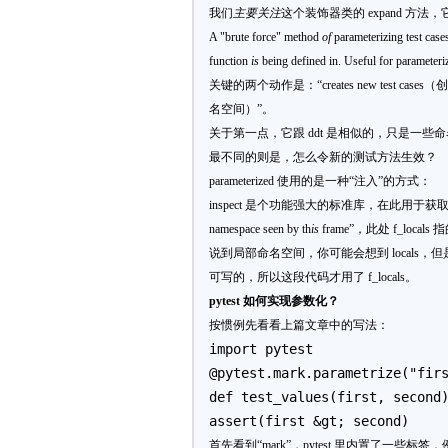
我们
主要
关注
这个装饰器类的 expand 方
A "brute force" method
of
parameterizing test case
function
is
being defined in. Useful for parameteri
关键的两个动作是：“creates new test cases
名空间）”。
关于第一点，它跟 ddt 是相似的，只是一
最不同的则是，怎么令新的测试方法生效？
parameterized 使用的是一种“注入”的方式：
inspect 是个功能强大的标准库，在此用于获取
namespace seen by th
is
frame”，此处 f_loc
说到局部命名空间，你可能会想到 locals，但是，我
可写的，所以这段代码才用了 f_locals。
pytest 如何实现参数化？
按惯例先看看上篇文章中的写法：
import pytest
@pytest.mark.parametrize("fir
def test_values(first, second
assert(first &gt; second)
首先看到“mark”，pytest 里内置了一些标签，例如 para