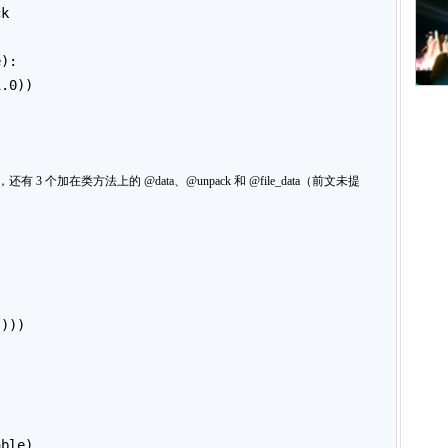
ck
e):
1.0))
:
还有 3 个加在类方法上的 @data、@unpack 和 @file_data（前文未提
s)))
able)