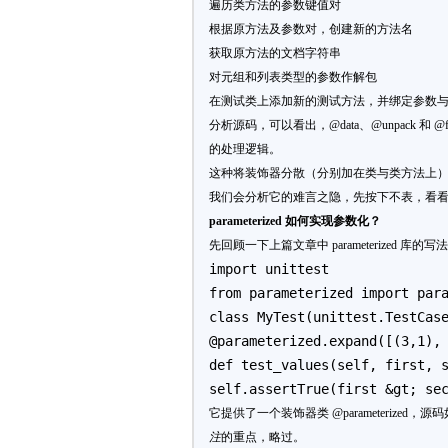
遍历类方法的参数键值对
根据原方法及参数对，创建新的方法名
获取原方法的文档字符串
对元组和列表类型的参数作解包
在测试类上添加新的测试方法，并绑定参数
分析源码，可以看出，@data、@unpack 和 @fi
的处理逻辑。
这种将装饰器分散（分别加在类与类方法上
我们会分析它的难言之隐，先按下不表，看
parameterized 如何实现参数化？
先回顾一下上篇文章中 parameterized 库的写
import unittest
from parameterized import par
class MyTest(unittest.TestCas
@parameterized.expand([(3,1),
def test_values(self, first, 
self.assertTrue(first &gt; se
它提供了一个装饰器类 @parameterized，源码
注
的重点，略过。