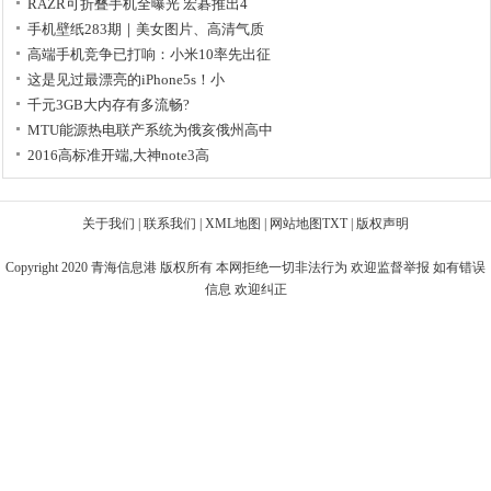
RAZR可折叠手机全曝光 宏碁推出4
手机壁纸283期｜美女图片、高清气质
高端手机竞争已打响：小米10率先出征
这是见过最漂亮的iPhone5s！小
千元3GB大内存有多流畅?
MTU能源热电联产系统为俄亥俄州高中
2016高标准开端,大神note3高
关于我们
|
联系我们
|
XML地图
|
网站地图
TXT
|
版权声明
Copyright 2020
青海信息港
版权所有 本网拒绝一切非法行为 欢迎监督举报 如有错误
信息 欢迎纠正