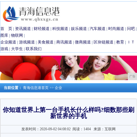
首 页
|
资讯频道
|
财经频道
|
科技频道
|
娱乐频道
|
汽车频道
|
时尚频道
|
问吧
|
图库
|
物联网
|
企业频道
|
游戏频道
|
美食频道
|
商讯频道
|
微商频道
|
区块链频道
|
教育
|
ＩＴ
游戏
|
大学生
|
联系我们
广告
当前位置：
青海信息港首页
>>
企业
你知道世界上第一台手机长什么样吗?细数那些刷
新世界的手机
发表时间：2020-09-02 04:08:02
阅读：1404
来源：互联网