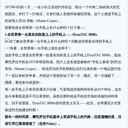
1973年4月的一天，一名小伙立在纽约市街边，取出一个约有二块砖块大的无
线固话，并打了一打电话，引来行路人竞相停留侧目而视。这个人便是手机上
的发明人乔治·库帕（Martin Cooper）。
想要知道全世界第一台手机上长什么样吗？往下看↓↓↓
1.全世界第一台真实实际意义上的手机上——DynaTAC 8000x
↑↑↑快看，全世界第一台手机上就长这样子！
这款手机上便是全世界第一款真实实际意义上的手机上DynaTAC 8000x，是由
摩托罗拉手机在1972年研发而成。照片上这名便是被称作“手机上鼻祖”的乔治·
库珀（Martin Cooper）。听说乔治在手机研制以后打出来的第一个电話是打给
了一直以来的竞争者，并把这个喜报告知了另一方，随后，另一方缄默了……
嘿嘿，看把老马得瑟的~
第一款手机上只有语音通话35分鐘，可是电池充电時间却长达10个钟头，这在
如今来看真是是不可以承受的。虽然在那时候这手机的市场价高做到4000美
元，但不容置疑，DynaTAC 8000x的问世意义非凡——此后，全球通讯方式更
新进到无线通信时期！
较长一段时间里，摩托罗拉手机基本上变成手机上的代称，但是遗憾的是，目
前它早已逐渐衰落了（也有Nokia）。