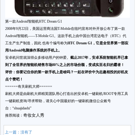
第一款Android智能机HTC Dream G1
2008年9月22日，美国运营商法国T-Mobile在纽约宣布对外开放公布了第一款
Android智能机——T-Mobile G1。这款手机上由中国台湾宏达电子（HTC）代
工生产生产制造，因此 也有个编号称为
HTC Dream G1，它是全世界第一部应
用Android电脑操作系统的手机上。
安卓机问世就深得众多移动用户的钟爱。
截止
2017年，安卓系统智能机早已拿
到了全世界的智能机销售市场80%之上的市场份额
，变成实至名归的霸者！
评价：你要记住你的第一款手机上是啥吗？一起在评价中为志趣相投的好机友
点个赞吧！
======有关刷机大师======
刷机大师是由刷机大师精英团队用心打造出的安卓机一键刷机/ROOT专用工具
一键刷机资询/寻求帮助，请关心中国最好的一键刷机微信公众账号
台：“shuajidashi”
奇妆女人秀
推荐阅读：
上一篇：没有了