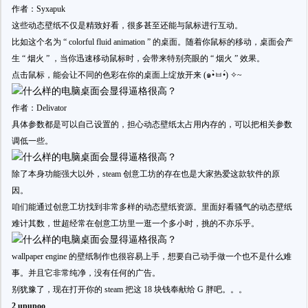
作者：Syxapuk
这些动态壁纸不仅是精致好看，很多甚至还能与鼠标进行互动。
比如这个名为 “ colorful fluid animation ” 的桌面。随着你鼠标的移动，桌面会产
生 “ 烟火 ” ，当你迅速移动鼠标时，会带来特别亮眼的 “ 烟火 ” 效果。
点击鼠标，能会让不同的色彩在你的桌面上绽放开来 (๑•̀ㅂ•́) ✧~
作者：Delivator
具体参数都是可以自己设置的，担心动态壁纸太占用内存的，可以把相关参数
调低一些。
除了本身功能强大以外，steam 创意工坊的存在也是大家热爱这款软件的原
因。
咱们能通过创意工坊找到非常多样的动态壁纸资源。里面好看骚气的动态壁纸
难计其数，世超经常在创意工坊里一逛一个多小时，挑的不亦乐乎。
wallpaper engine 的壁纸制作也很容易上手，想要自己动手做一个也不是什么难
事。并且它非常纯净，没有任何的广告。
别犹豫了，现在打开你的 steam 把这 18 块钱奉献给 G 胖吧。。。
2 upupoo