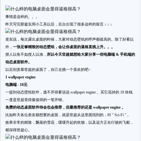
事情是这样的。。。
昨天写完那篇实用小工具以后，后台出现了很多这样的留言 ↓ ↓ ↓
老实说，每次露出桌面的时候，大家对动态壁纸的呼声都挺高的。除了好看以
外，
一张足够精致的动态壁纸，会让你桌面的逼格直线上升。。。
授人以鱼不如授人以渔，
所以今天世超就想给大家分享一些电脑端 & 手机端的
动态桌面软件。
以后别羡慕世超的桌面了，自己去挑一个喜欢的吧~
1 wallpaper engine
电脑端 - 18元
一提到动态壁纸软件，逃不开得要说说 wallpaper engine 。买它花掉的 18 块钱
一度是世超觉得最值得的一笔开销。
免费的动态桌面软件待会也会推荐，但最推荐的还是 wallpaper engine 。
比如昨天各位差友都想要的桌面，就是世超从这里面找到的，叫 “ Sci-Fi ” 。
效果非常的精致，飘落的雪花，缓缓升起的炊烟，以及远方正在行驶的飞船，
都深得世超心。