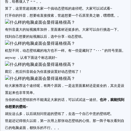
告，给教做人了 = = 。。
算了，这里世超就教大家一个搞动态壁纸的途径吧。大家可以试试看~
打开你的抖音，想要啥直接搜索，世超想要一个石原里美之吻，嘿嘿嘿。。
有抖音庞大的短视频库加持，里面素材还挺多的。大家可以自行挑选一下。
找到自己想要的短视频以后，选中分享 - 动态壁纸。
机型不同，动态壁纸藏的地方也不一样。有一些是藏到了 “
· · ·
” 的符号里面。
anyway ，认准下面这个标志就好~
戳它，然后抖音就会为你直接设置好动态壁纸了！
给大家推荐这个途径呢，有两个原因，一是这里面素材还是挺全的，其次是设
置起来也非常简单。
当你的动态壁纸软件不能满足大家的话，可以试试这一途径。
也许，就能找到
你想要的壁纸~
就扯这么多，以后就别问世超的壁纸了，去选一个自己中意的壁纸吧。
世超还记得很久以前，第一次用上那张动态壁纸的心情。那一阵子每次看到自
己的电脑桌面，都快乐的不行。。。